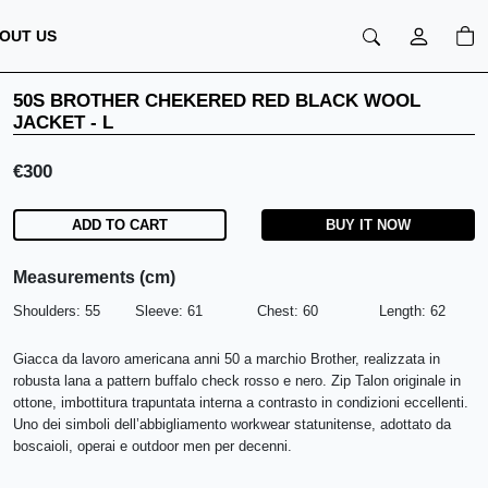
OUT US
50S BROTHER CHEKERED RED BLACK WOOL
JACKET
-
L
€
300
ADD TO CART
BUY IT NOW
Measurements (cm)
Shoulders:
55
Sleeve:
61
Chest:
60
Length:
62
Giacca da lavoro americana anni 50 a marchio Brother, realizzata in
robusta lana a pattern buffalo check rosso e nero. Zip Talon originale in
ottone, imbottitura trapuntata interna a contrasto in condizioni eccellenti.
Uno dei simboli dell’abbigliamento workwear statunitense, adottato da
boscaioli, operai e outdoor men per decenni.