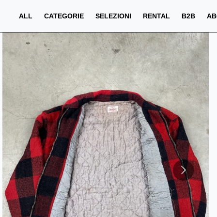
ALL
CATEGORIE
SELEZIONI
RENTAL
B2B
AB
PREZZO
QTA
PREZZO TOTALE
€
€
NaN