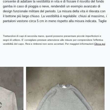
consente di adattare la vestibilità in vita e di fissare il risvolto del fondo
gamba in caso di pioggia o neve, rendendoli un esempio avanzato di
design funzionale militare del periodo. La misura della vita è rilevata con
il bottone più largo chiuso. La vestibilità è regolabile: chiusi al massimo, i
pantaloni vestono circa 5 cm in meno rispetto alla misura indicata. Taglie
disponibili da comunicare in DM su Instagram o via email a
info@archiviofuorviante.com: S: 40 cm in vita M: 42 cm in vita L: 44 cm
in vita XL: 46 cm in vita Le misure riportate nella pagina prodotto sono
Trattandosi di capi di seconda mano, questi possono presentare piccole imperfezioni e
segni di utilizzo. E’ consigliato prestare attenzione alle misure per comprendere l’effettiva
esemplificative di una taglia M.
vestibilità del capo. Resi e rimborsi non sono accettati. Per maggiori informazioni
Clicca qui