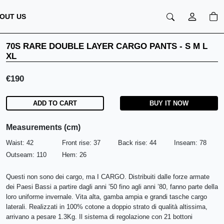
OUT US
70S RARE DOUBLE LAYER CARGO PANTS
-
S M L
XL
€
190
ADD TO CART
BUY IT NOW
Measurements (cm)
Waist:
42
Front rise:
37
Back rise:
44
Inseam:
78
Outseam:
110
Hem:
26
Questi non sono dei cargo, ma I CARGO. Distribuiti dalle forze armate
dei Paesi Bassi a partire dagli anni ’50 fino agli anni ’80, fanno parte della
loro uniforme invernale. Vita alta, gamba ampia e grandi tasche cargo
laterali. Realizzati in 100% cotone a doppio strato di qualità altissima,
arrivano a pesare 1.3Kg. Il sistema di regolazione con 21 bottoni