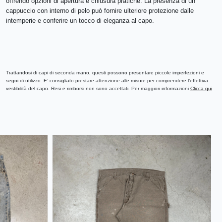
offrendo opzioni di apertura e chiusura pratiche. La presenza di un
cappuccio con interno di pelo può fornire ulteriore protezione dalle
intemperie e conferire un tocco di eleganza al capo.
Trattandosi di capi di seconda mano, questi possono presentare piccole imperfezioni e
segni di utilizzo. E’ consigliato prestare attenzione alle misure per comprendere l’effettiva
vestibilità del capo. Resi e rimborsi non sono accettati. Per maggiori informazioni
Clicca qui