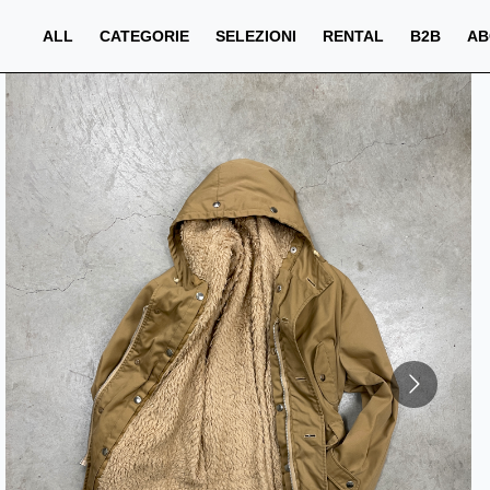
ALL
CATEGORIE
SELEZIONI
RENTAL
B2B
AB
PREZZO
QTA
PREZZO TOTALE
€
€
NaN