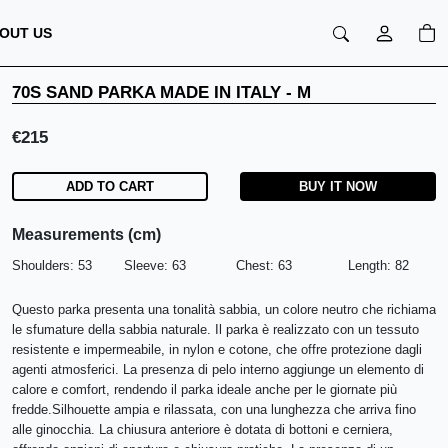
OUT US
70S SAND PARKA MADE IN ITALY
-
M
€
215
ADD TO CART
BUY IT NOW
Measurements (cm)
Shoulders:
53
Sleeve:
63
Chest:
63
Length:
82
Questo parka presenta una tonalità sabbia, un colore neutro che richiama
le sfumature della sabbia naturale. Il parka è realizzato con un tessuto
resistente e impermeabile, in nylon e cotone, che offre protezione dagli
agenti atmosferici. La presenza di pelo interno aggiunge un elemento di
calore e comfort, rendendo il parka ideale anche per le giornate più
fredde.
Silhouette ampia e rilassata, con una lunghezza che arriva fino
alle ginocchia. La chiusura anteriore è dotata di bottoni e cerniera,