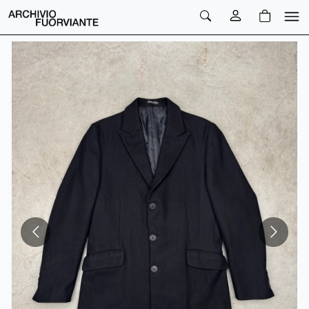
PREZZO
QTA
PREZZO TOTALE
€
€
NaN