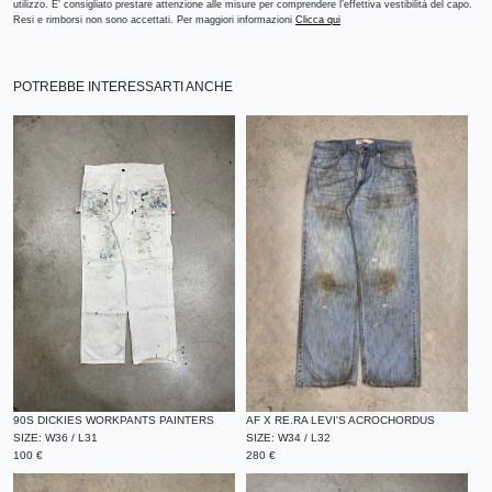
utilizzo. E’ consigliato prestare attenzione alle misure per comprendere l’effettiva vestibilità del capo.
Resi e rimborsi non sono accettati. Per maggiori informazioni
Clicca qui
POTREBBE INTERESSARTI ANCHE
90S DICKIES WORKPANTS PAINTERS
AF X RE.RA LEVI'S ACROCHORDUS
SIZE:
W36 / L31
SIZE:
W34 / L32
100
€
280
€