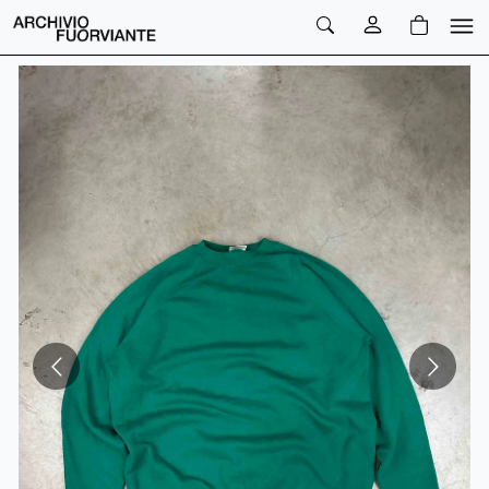
PREZZO
QTA
PREZZO TOTALE
€
€
NaN