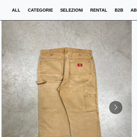
ALL
CATEGORIE
SELEZIONI
RENTAL
B2B
AB
PREZZO
QTA
PREZZO TOTALE
€
€
NaN