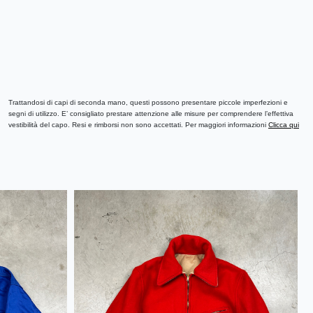
Trattandosi di capi di seconda mano, questi possono presentare piccole imperfezioni e
segni di utilizzo. E’ consigliato prestare attenzione alle misure per comprendere l’effettiva
vestibilità del capo. Resi e rimborsi non sono accettati. Per maggiori informazioni
Clicca qui