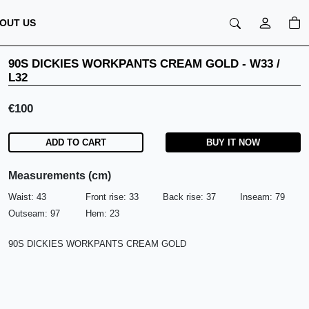
OUT US
90S DICKIES WORKPANTS CREAM GOLD
-
W33 /
L32
€
100
ADD TO CART
BUY IT NOW
Measurements (cm)
Waist:
43
Front rise:
33
Back rise:
37
Inseam:
79
Outseam:
97
Hem:
23
90S DICKIES WORKPANTS CREAM GOLD