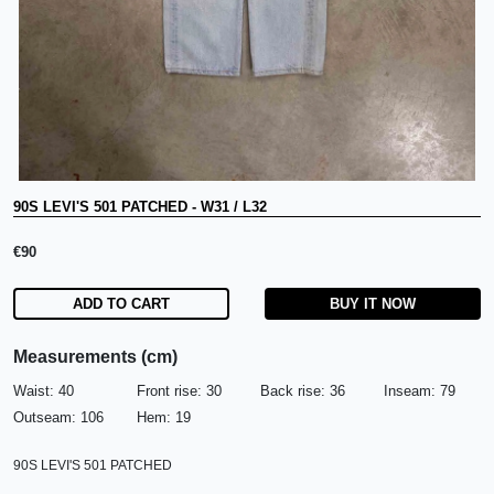
90S LEVI'S 501 PATCHED
-
W31 / L32
€
90
ADD TO CART
BUY IT NOW
Measurements (cm)
Waist:
40
Front rise:
30
Back rise:
36
Inseam:
79
Outseam:
106
Hem:
19
90S LEVI'S 501 PATCHED