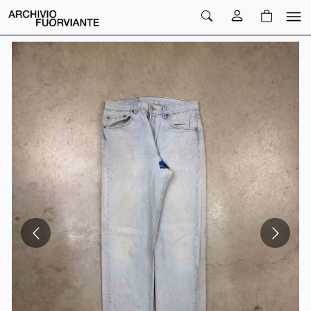
PREZZO
QTA
PREZZO TOTALE
€
€
NaN